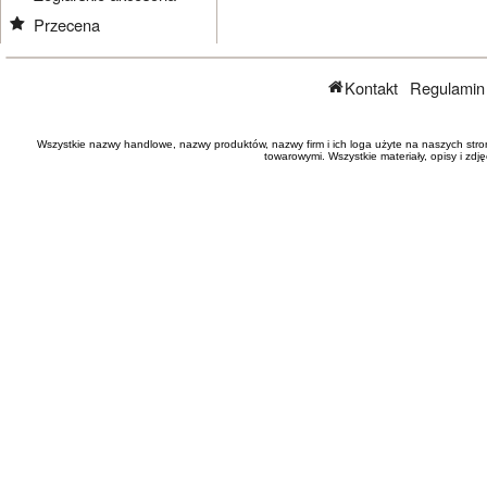
Przecena
Kontakt
Regulamin
Wszystkie nazwy handlowe, nazwy produktów, nazwy firm i ich loga użyte na naszych stro
towarowymi. Wszystkie materiały, opisy i zd