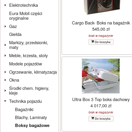
Elektrotechnika
Eura Mobil części
oryginalne
Cargo Back- Boks na bagażnik
Gaz
545,00 zł
Giełda
brak w magazynie
Markizy, przedsionki,
Do koszyka
maty
Meble, krzesła, stoły
Modele pojazdów
Ogrzewanie, klimatyzacja
Okna
Środki chem. higieny,
kleje
Ultra Box 3 Top boks dachowy
Technika pojazdu
4 017,00 zł
Bagażniki
brak w magazynie
Blachy, Laminaty
Do koszyka
Boksy bagażowe