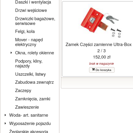
Daszki i wentylacja
Drzwi wejściowe
Drzwiczki bagażowe,
serwisowe
Felgi, koła
Mover - napęd
Zamek Części zamienne Ultra-Box 
elektryczny
2 / 3
Okna, rolety okienne
152,00 zł
Podpory, kliny,
brak w magazynie
najazdy
Do koszyka
Uszczelki, listwy
Zabudowa zewnątrz
Zaczepy
Zamknięcia, zamki
Zawieszenie
Woda- art. sanitarne
Wyposażenie pojazdu
Żeglarskie akcesoria