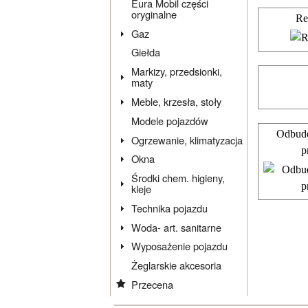
Eura Mobil części
oryginalne
Re
Gaz
Giełda
Markizy, przedsionki,
maty
Meble, krzesła, stoły
Modele pojazdów
Odbudo
Ogrzewanie, klimatyzacja
p
Okna
Środki chem. higieny,
kleje
Technika pojazdu
Woda- art. sanitarne
Wyposażenie pojazdu
Żeglarskie akcesoria
Przecena