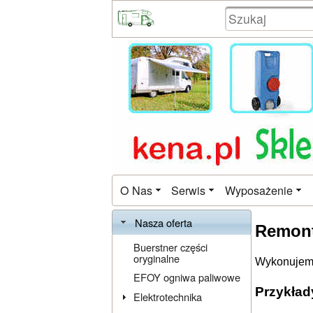
O Nas
Serwis
Wyposażenie
Nasza oferta
Remont
Buerstner części
oryginalne
Wykonujemy
EFOY ogniwa paliwowe
Przykład
Elektrotechnika