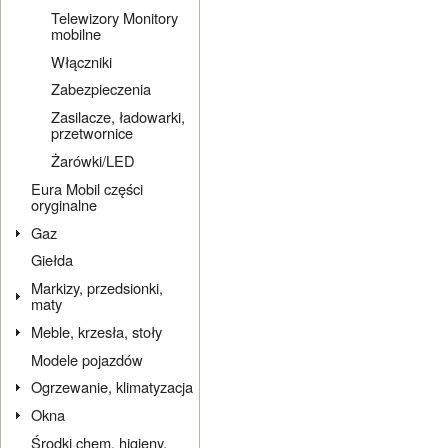
Telewizory Monitory
mobilne
Włączniki
Zabezpieczenia
Zasilacze, ładowarki,
przetwornice
Żarówki/LED
Eura Mobil części
oryginalne
Gaz
Giełda
Markizy, przedsionki,
maty
Meble, krzesła, stoły
Modele pojazdów
Ogrzewanie, klimatyzacja
Okna
Środki chem. higieny,