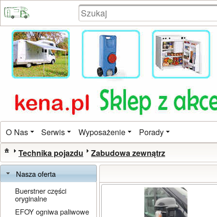
O Nas
Serwis
Wyposażenie
Porady
Technika pojazdu
Zabudowa zewnątrz
Nasza oferta
Buerstner części
oryginalne
EFOY ogniwa paliwowe