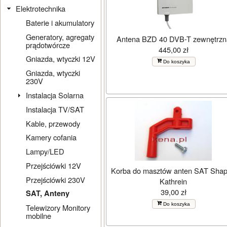
Elektrotechnika
Baterie i akumulatory
Generatory, agregaty
Antena BZD 40 DVB-T zewnętrzn
prądotwórcze
445,00 zł
Gniazda, wtyczki 12V
Do koszyka
Gniazda, wtyczki
230V
Instalacja Solarna
Instalacja TV/SAT
Kable, przewody
Kamery cofania
Lampy/LED
Przejściówki 12V
Korba do masztów anten SAT Sha
Przejściówki 230V
Kathrein
39,00 zł
SAT, Anteny
Do koszyka
Telewizory Monitory
mobilne