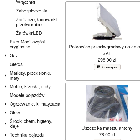
Włączniki
Zabezpieczenia
Zasilacze, ładowarki,
przetwornice
Żarówki/LED
Eura Mobil części
Pokrowiec przeciwgradowy na ant
oryginalne
SAT
Gaz
298,00 zł
Giełda
Do koszyka
Markizy, przedsionki,
maty
Meble, krzesła, stoły
Modele pojazdów
Ogrzewanie, klimatyzacja
Okna
Środki chem. higieny,
kleje
Uszczelka masztu anteny
76,00 zł
Technika pojazdu