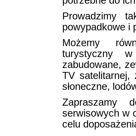
potrzebne do ich
Prowadzimy ta
powypadkowe i p
Możemy równ
turystyczny w
zabudowane, ze
TV satelitarnej,
słoneczne, lodów
Zapraszamy d
serwisowych w ce
celu doposażeni