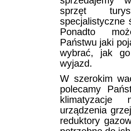
sprzedajemy wy
sprzęt tury
specjalistyczne 
Ponadto moż
Państwu jaki po
wybrać, jak go
wyjazd.
W szerokim wac
polecamy Pańs
klimatyzacje 
urządzenia grzej
reduktory gazow