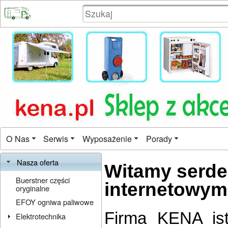
O Nas
Serwis
Wyposażenie
Porady
Nasza oferta
Witamy serde
Buerstner części
internetowym
oryginalne
EFOY ogniwa paliwowe
Firma KENA ist
Elektrotechnika