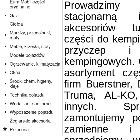
Eura Mobil części
Prowadzim
oryginalne
stacjonarną 
Gaz
Giełda
akcesoriów tu
Markizy, przedsionki,
części do kempi
maty
Meble, krzesła, stoły
przyczep i
Modele pojazdów
kempingowych. 
Ogrzewanie, klimatyzacja
asortyment czę
Okna
Środki chem. higieny,
firm Buerstner,
kleje
Truma, AL-KO
Technika pojazdu
Woda- art. sanitarne
innych. Sp
Wyposażenie pojazdu
zamontujemy po
Żeglarskie akcesoria
zamienne i 
Przecena