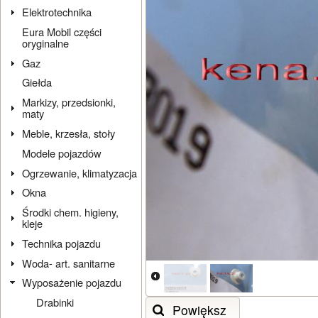
Elektrotechnika
Eura Mobil części
oryginalne
Gaz
Giełda
Markizy, przedsionki,
maty
Meble, krzesła, stoły
Modele pojazdów
Ogrzewanie, klimatyzacja
Okna
Środki chem. higieny,
kleje
Technika pojazdu
Woda- art. sanitarne
Wyposażenie pojazdu
Drabinki
Powiększ