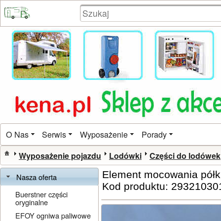
O Nas
Serwis
Wyposażenie
Porady
Wyposażenie pojazdu
Lodówki
Części do lodówek
Element mocowania półki
Nasza oferta
Kod produktu: 29321030
Buerstner części
oryginalne
EFOY ogniwa paliwowe