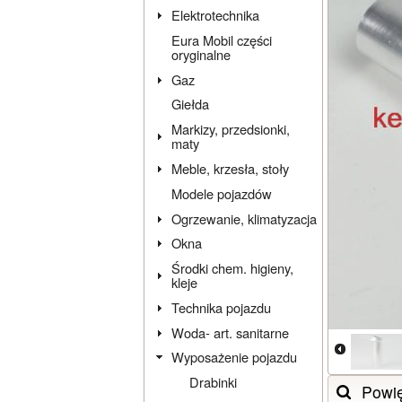
Elektrotechnika
Eura Mobil części
oryginalne
Gaz
Giełda
Markizy, przedsionki,
maty
Meble, krzesła, stoły
Modele pojazdów
Ogrzewanie, klimatyzacja
Okna
Środki chem. higieny,
kleje
Technika pojazdu
Woda- art. sanitarne
Wyposażenie pojazdu
Drabinki
Powi