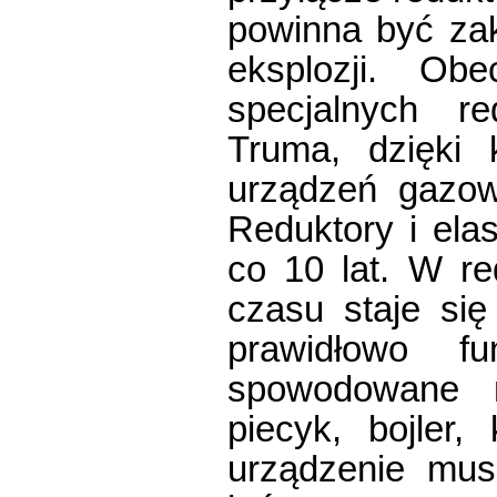
powinna być za
eksplozji. Ob
specjalnych r
Truma, dzięki
urządzeń gazow
Reduktory i el
co 10 lat. W r
czasu staje się
prawidłowo fu
spowodowane n
piecyk, bojler
urządzenie mus