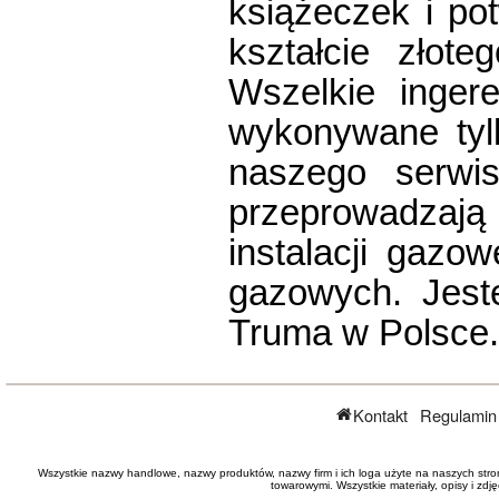
książeczek i po
kształcie złot
Wszelkie inger
wykonywane tyl
naszego serwis
przeprowadzają 
instalacji gazo
gazowych. Jest
Truma w Polsce.
Kontakt
Regulamin
Wszystkie nazwy handlowe, nazwy produktów, nazwy firm i ich loga użyte na naszych stro
towarowymi. Wszystkie materiały, opisy i zd