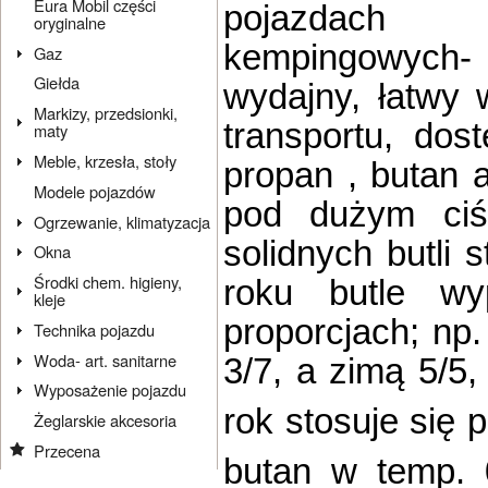
Eura Mobil części
pojazdach
oryginalne
kempingowych-
Gaz
Giełda
wydajny, łatwy
Markizy, przedsionki,
transportu, dos
maty
Meble, krzesła, stoły
propan , butan 
Modele pojazdów
pod dużym ciś
Ogrzewanie, klimatyzacja
solidnych butli 
Okna
Środki chem. higieny,
roku butle wy
kleje
proporcjach; np.
Technika pojazdu
Woda- art. sanitarne
3/7, a zimą 5/5,
Wyposażenie pojazdu
rok stosuje się
Żeglarskie akcesoria
Przecena
butan w temp. 