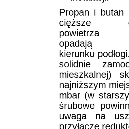
Propan i butan
cięższe 
powietrza
opadają
kierunku podłogi
solidnie zam
mieszkalnej) s
najniższym miejs
mbar (w starsz
śrubowe powinn
uwaga na uszc
przyłącze redukt