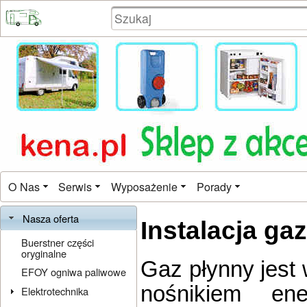
O Nas
Serwis
Wyposażenie
Porady
Nasza oferta
Instalacja ga
Buerstner części
oryginalne
Gaz płynny jes
EFOY ogniwa paliwowe
nośnikiem en
Elektrotechnika