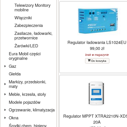
Telewizory Monitory
mobilne
Włączniki
Zabezpieczenia
Zasilacze, ładowarki,
przetwornice
Regulator ładowania LS1024EU
Żarówki/LED
99,00 zł
Eura Mobil części
brak w magazynie
oryginalne
Do koszyka
Gaz
Giełda
Markizy, przedsionki,
maty
Meble, krzesła, stoły
Modele pojazdów
Ogrzewanie, klimatyzacja
Regulator MPPT XTRA2210N-XD
Okna
20A
Środki chem. higieny,