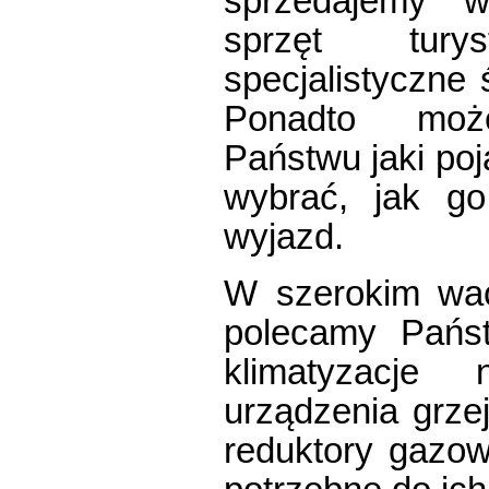
sprzedajemy wy
sprzęt tury
specjalistyczne 
Ponadto moż
Państwu jaki po
wybrać, jak go
wyjazd.
W szerokim wac
polecamy Pańs
klimatyzacje 
urządzenia grzej
reduktory gazow