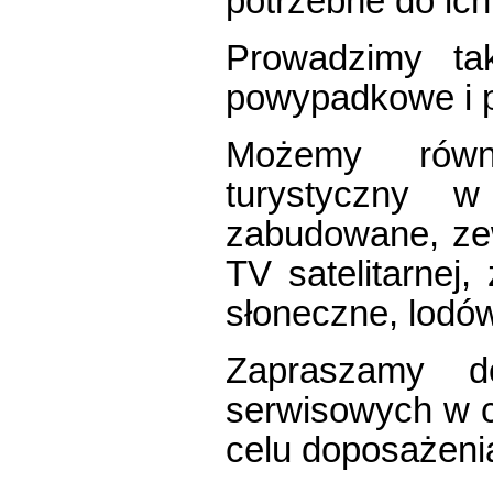
potrzebne do ich
Prowadzimy ta
powypadkowe i p
Możemy równ
turystyczny w
zabudowane, ze
TV satelitarnej,
słoneczne, lodów
Zapraszamy d
serwisowych w ce
celu doposażeni