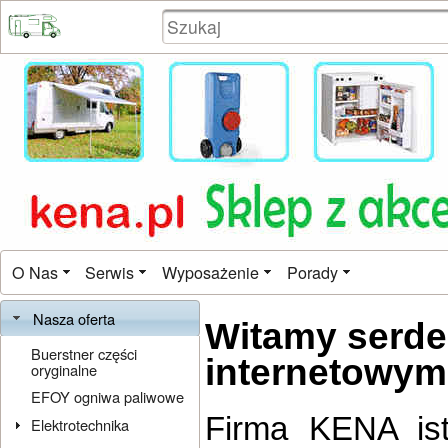
O Nas
Serwis
Wyposażenie
Porady
Nasza oferta
Witamy serde
Buerstner części
internetowym
oryginalne
EFOY ogniwa paliwowe
Firma KENA ist
Elektrotechnika