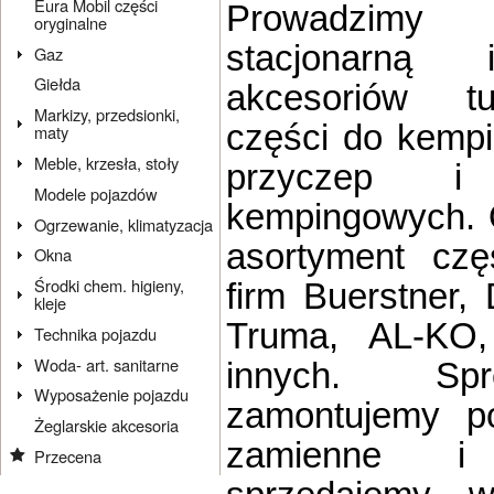
Eura Mobil części
Prowadzim
oryginalne
stacjonarną 
Gaz
Giełda
akcesoriów tu
Markizy, przedsionki,
części do kempi
maty
Meble, krzesła, stoły
przyczep i
Modele pojazdów
kempingowych. 
Ogrzewanie, klimatyzacja
asortyment czę
Okna
Środki chem. higieny,
firm Buerstner,
kleje
Truma, AL-KO
Technika pojazdu
Woda- art. sanitarne
innych. Sp
Wyposażenie pojazdu
zamontujemy po
Żeglarskie akcesoria
zamienne i 
Przecena