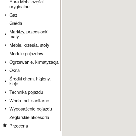
Eura Mobil części
oryginalne
Gaz
Giełda
Markizy, przedsionki,
maty
Meble, krzesła, stoły
Modele pojazdów
Ogrzewanie, klimatyzacja
Okna
Środki chem. higieny,
kleje
Technika pojazdu
Woda- art. sanitarne
Wyposażenie pojazdu
Żeglarskie akcesoria
Przecena