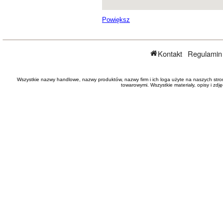
Powiększ
Kontakt
Regulamin
Wszystkie nazwy handlowe, nazwy produktów, nazwy firm i ich loga użyte na naszych stro
towarowymi. Wszystkie materiały, opisy i zd