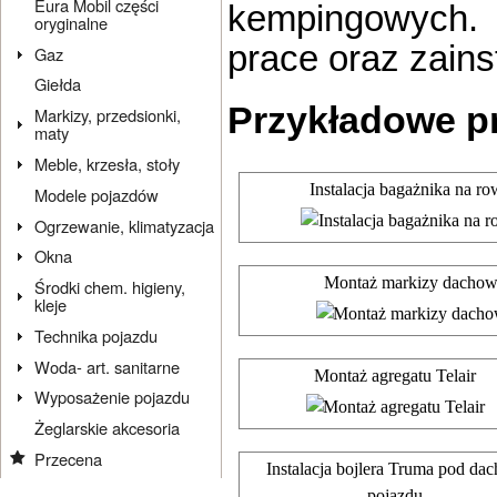
Eura Mobil części
kempingowych.
oryginalne
prace oraz zains
Gaz
Giełda
Przykładowe p
Markizy, przedsionki,
maty
Meble, krzesła, stoły
Instalacja bagażnika na ro
Modele pojazdów
Ogrzewanie, klimatyzacja
Okna
Montaż markizy dachow
Środki chem. higieny,
kleje
Technika pojazdu
Woda- art. sanitarne
Montaż agregatu Telair
Wyposażenie pojazdu
Żeglarskie akcesoria
Przecena
Instalacja bojlera Truma pod da
pojazdu