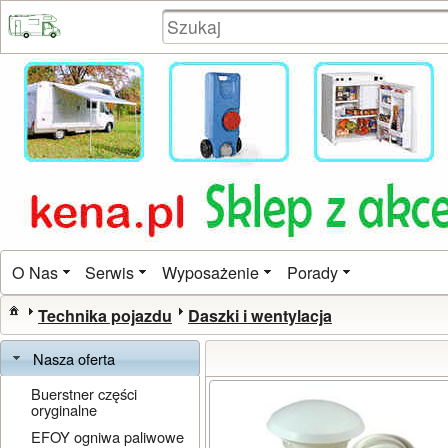
O Nas
Serwis
Wyposażenie
Porady
Technika pojazdu
Daszki i wentylacja
Nasza oferta
Buerstner części
oryginalne
EFOY ogniwa paliwowe