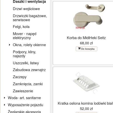
Daszki i wentylacja
Drzwi wejściowe
Drzwiczki bagażowe,
serwisowe
Felgi, koła
Mover - napęd
Korba do MidiHeki Seitz
elektryczny
68,00 zł
Okna, rolety okienne
Do koszyka
Podpory, kliny,
najazdy
Uszczelki, listwy
Zabudowa zewnątrz
Zaczepy
Zamknięcia, zamki
Zawieszenie
Woda- art. sanitarne
Kratka osłona komina lodówki bia
Wyposażenie pojazdu
52,00 zł
Żeglarskie akcesoria