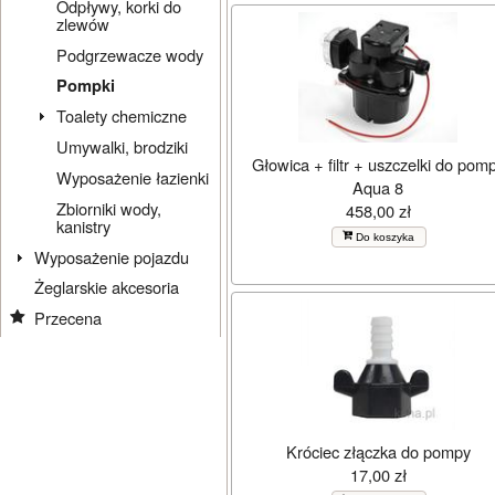
Odpływy, korki do
zlewów
Podgrzewacze wody
Pompki
Toalety chemiczne
Umywalki, brodziki
Głowica + filtr + uszczelki do pom
Wyposażenie łazienki
Aqua 8
Zbiorniki wody,
458,00 zł
kanistry
Do koszyka
Wyposażenie pojazdu
Żeglarskie akcesoria
Przecena
Króciec złączka do pompy
17,00 zł