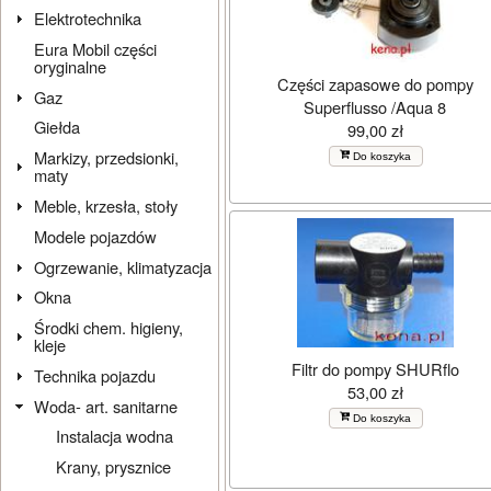
Elektrotechnika
Eura Mobil części
oryginalne
Części zapasowe do pompy
Gaz
Superflusso /Aqua 8
Giełda
99,00 zł
Markizy, przedsionki,
Do koszyka
maty
Meble, krzesła, stoły
Modele pojazdów
Ogrzewanie, klimatyzacja
Okna
Środki chem. higieny,
kleje
Filtr do pompy SHURflo
Technika pojazdu
53,00 zł
Woda- art. sanitarne
Do koszyka
Instalacja wodna
Krany, prysznice