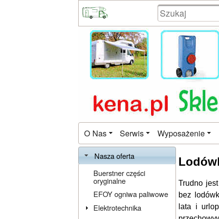
O Nas
Serwis
Wyposażenie
Nasza oferta
Lodów
Buerstner części
oryginalne
Trudno jes
EFOY ogniwa paliwowe
bez lodówk
Elektrotechnika
lata i url
przechowy