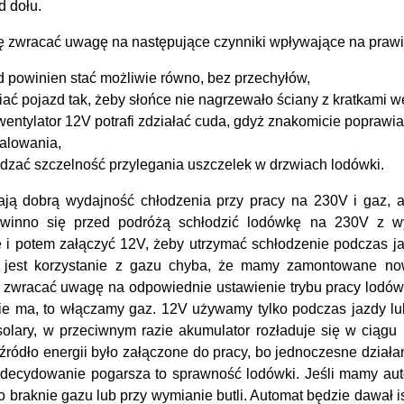
d dołu.
ę zwracać uwagę na następujące czynniki wpływające na prawi
d powinien stać możliwie równo, bez przechyłów,
iać pojazd tak, żeby słońce nie nagrzewało ściany z kratkami w
entylator 12V potrafi zdziałać cuda, gdyż znakomicie poprawia 
talowania,
dzać szczelność przylegania uszczelek w drzwiach lodówki.
ją dobrą wydajność chłodzenia przy pracy na 230V i gaz, al
owinno się przed podróżą schłodzić lodówkę na 230V z w
ę i potem załączyć 12V, żeby utrzymać schłodzenie podczas ja
 jest korzystanie z gazu chyba, że mamy zamontowane no
t zwracać uwagę na odpowiednie ustawienie trybu pracy lodówk
 nie ma, to włączamy gaz. 12V używamy tylko podczas jazdy lu
solary, w przeciwnym razie akumulator rozładuje się w ciągu
 źródło energii było załączone do pracy, bo jednoczesne dział
 zdecydowanie pogarsza to sprawność lodówki. Jeśli mamy au
ko braknie gazu lub przy wymianie butli. Automat będzie dawał 