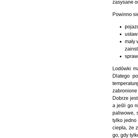
zasysane o
Powinno si
pojaz
ustaw
mały w
zains
spraw
Lodówki ma
Dlatego p
temperatur
zabronione
Dobrze jes
a jeśli go
paliwowe, 
tylko jedno
ciepła, że
go, gdy tyl