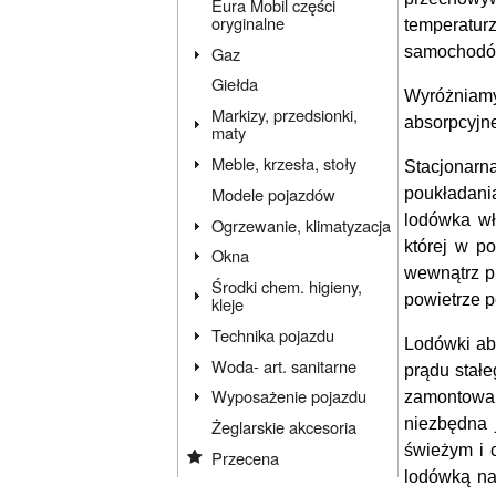
Eura Mobil części
oryginalne
temperatu
Gaz
samochodó
Giełda
Wyróżniamy
Markizy, przedsionki,
absorpcyjn
maty
Meble, krzesła, stoły
Stacjonar
Modele pojazdów
poukładani
lodówka wł
Ogrzewanie, klimatyzacja
której w p
Okna
wewnątrz pr
Środki chem. higieny,
powietrze p
kleje
Technika pojazdu
Lodówki ab
Woda- art. sanitarne
prądu stał
Wyposażenie pojazdu
zamontowani
niezbędna 
Żeglarskie akcesoria
świeżym i c
Przecena
lodówką na 