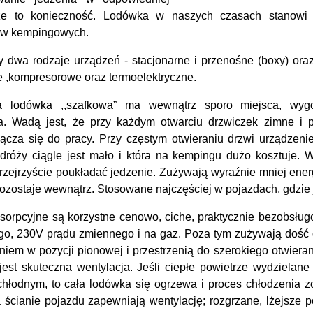
rze to konieczność. Lodówka w naszych czasach stanowi
w kempingowych.
 dwa rodzaje urządzeń - stacjonarne i przenośne (boxy) ora
e ,kompresorowe oraz termoelektryczne.
na lodówka ,,szafkowa” ma wewnątrz sporo miejsca, wygo
a. Wadą jest, że przy każdym otwarciu drzwiczek zimne i pr
ącza się do pracy. Przy częstym otwieraniu drzwi urządzenie
odróży ciągle jest mało i która na kempingu dużo kosztuje.
zejrzyście poukładać jedzenie. Zużywają wyraźnie mniej energ
ozostaje wewnątrz. Stosowane najczęściej w pojazdach, gdzie 
sorpcyjne są korzystne cenowo, ciche, praktycznie bezobsł
ego, 230V prądu zmiennego i na gaz. Poza tym zużywają dość 
em w pozycji pionowej i przestrzenią do szerokiego otwieran
jest skuteczna wentylacja. Jeśli ciepłe powietrze wydzielane
hłodnym, to cała lodówka się ogrzewa i proces chłodzenia zo
ścianie pojazdu zapewniają wentylację; rozgrzane, lżejsze po