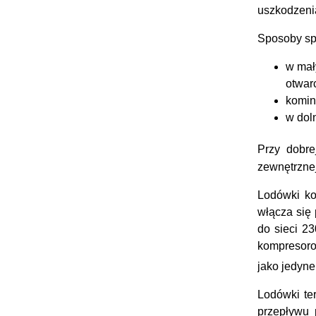
uszkodzeni
Sposoby sp
w mał
otwar
komin
w dol
Przy dobre
zewnętrznej
Lodówki ko
włącza się 
do sieci 2
kompresorow
jako jedyne
Lodówki ter
przepływu 