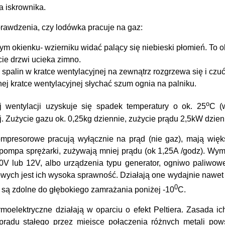
a iskrownika.
rawdzenia, czy lodówka pracuje na gaz:
ym okienku- wzierniku widać palący się niebieski płomień. To o
cie drzwi ucieka zimno.
 spalin w kratce wentylacyjnej na zewnątrz rozgrzewa się i czu
nej kratce wentylacyjnej słychać szum ognia na palniku.
o
j wentylacji uzyskuje się spadek temperatury o ok. 25
C (
. Zużycie gazu ok. 0,25kg dziennie, zużycie prądu 2,5kW dzien
mpresorowe pracują wyłącznie na prąd (nie gaz), mają więks
pompa sprężarki, zużywają mniej prądu (ok 1,25A /godz). Wyma
30V lub 12V, albo urządzenia typu generator, ogniwo paliwowe
ych jest ich wysoka sprawność. Działają one wydajnie nawet 
0
 są zdolne do głębokiego zamrażania poniżej -10
C.
moelektryczne działają w oparciu o efekt Peltiera. Zasada i
prądu stałego przez miejsce połączenia różnych metali pows