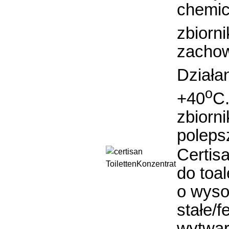
chemic
zbiorn
zachow
Działa
o
+40
C.
zbiorn
poleps
Certisa
do toa
o wyso
stałe/f
wytwar