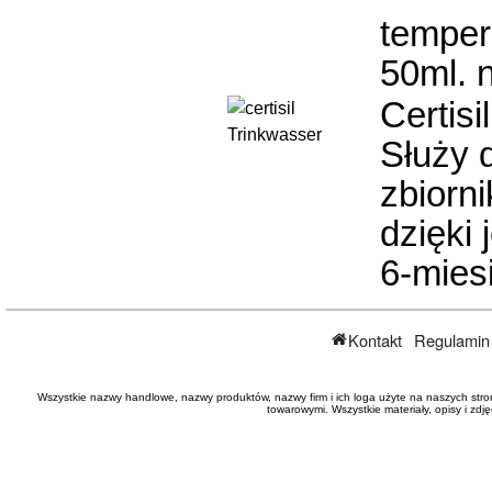
temper
50ml. n
Certisi
Służy 
zbiorni
dzięki 
6-mies
Kontakt
Regulamin
Wszystkie nazwy handlowe, nazwy produktów, nazwy firm i ich loga użyte na naszych stro
towarowymi. Wszystkie materiały, opisy i zd