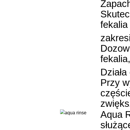
Zapach
Skutec
fekalia
zakres
Dozowa
fekalia
Działa
Przy w
częście
zwięks
Aqua R
służąc