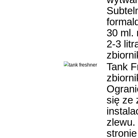
Subtel
formal
30 ml. 
2-3 li
zbiorni
Tank F
zbiorn
Ograni
się ze
instala
zlewu.
stronie