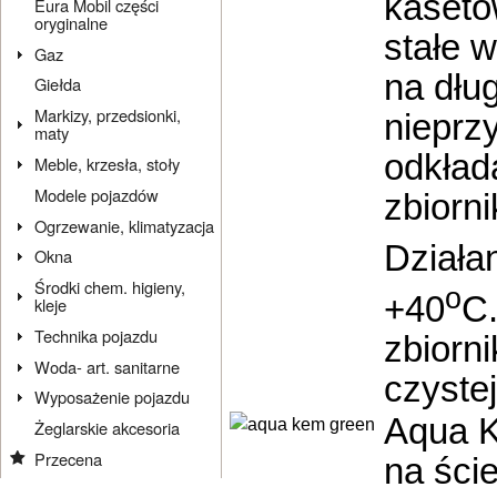
kaseto
Eura Mobil części
oryginalne
stałe w
Gaz
na dłu
Giełda
Markizy, przedsionki,
nieprz
maty
odkład
Meble, krzesła, stoły
Modele pojazdów
zbiorn
Ogrzewanie, klimatyzacja
Działa
Okna
Środki chem. higieny,
o
+40
C.
kleje
Technika pojazdu
zbiorni
Woda- art. sanitarne
czystej
Wyposażenie pojazdu
Aqua K
Żeglarskie akcesoria
Przecena
na ście