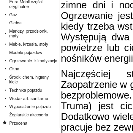
Eura Mobil części
zimne dni i no
oryginalne
Ogrzewanie jes
Gaz
Giełda
kiedy trzeba ws
Markizy, przedsionki,
Występują dwa 
maty
Meble, krzesła, stoły
powietrze lub c
Modele pojazdów
nośników energii
Ogrzewanie, klimatyzacja
Okna
Najczęściej 
Środki chem. higieny,
kleje
Zaopatrzenie w 
Technika pojazdu
bezproblemowe. 
Woda- art. sanitarne
Truma) jest ci
Wyposażenie pojazdu
Dodatkowo wiel
Żeglarskie akcesoria
Przecena
pracuje bez zew