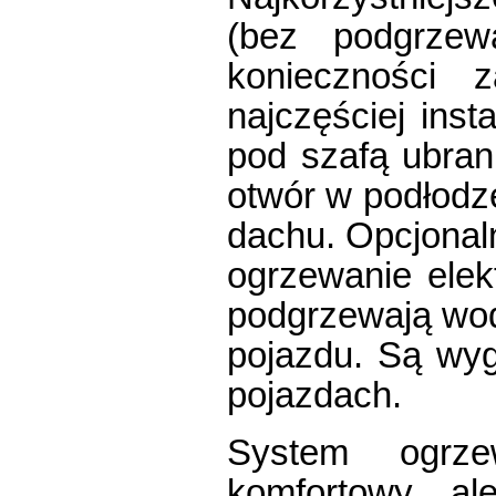
(bez podgrze
konieczności 
najczęściej ins
pod szafą ubran
otwór w podłodz
dachu. Opcjona
ogrzewanie elek
podgrzewają wod
pojazdu. Są wy
pojazdach.
System ogrze
komfortowy, al