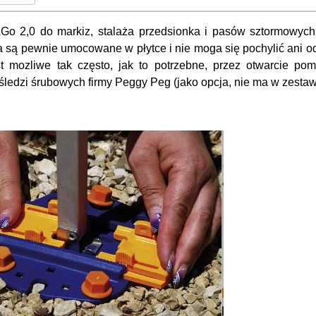
&Go 2,0 do markiz, stalaża przedsionka i pasów sztormowych 
a są pewnie umocowane w płytce i nie moga się pochylić ani o
st mozliwe tak często, jak to potrzebne, przez otwarcie 
śledzi śrubowych firmy Peggy Peg (jako opcja, nie ma w zesta