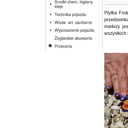
Środki chem. higieny,
kleje
Płytka Fix
Technika pojazdu
przedsionk
Woda- art. sanitarne
markizy je
Wyposażenie pojazdu
wszystkich 
Żeglarskie akcesoria
Przecena