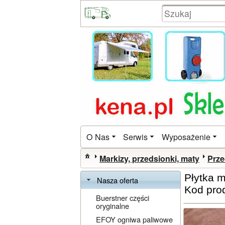
O Nas
Serwis
Wyposażenie
Markizy, przedsionki, maty
Prze
Płytka m
Nasza oferta
Kod pro
Buerstner części
oryginalne
EFOY ogniwa paliwowe