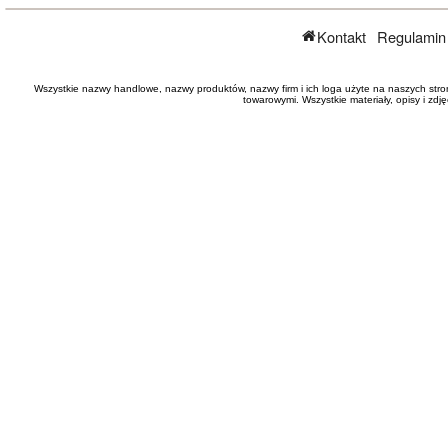
Kontakt
Regulamin
Wszystkie nazwy handlowe, nazwy produktów, nazwy firm i ich loga użyte na naszych stro
towarowymi. Wszystkie materiały, opisy i zd