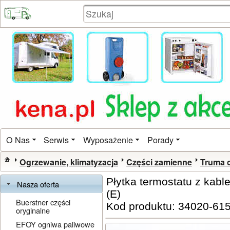
O Nas
Serwis
Wyposażenie
Porady
Ogrzewanie, klimatyzacja
Części zamienne
Truma 
Płytka termostatu z kabl
Nasza oferta
(E)
Buerstner części
Kod produktu: 34020-61
oryginalne
EFOY ogniwa paliwowe