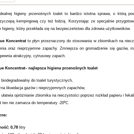
dealnej higieny przenośnych toalet to bardzo istotna sprawa, o którą p
zyczepą kempingową czy też łodzią. Korzystając ze specjalnie przygot
 higieny, który przekłada się na bezpieczeństwo dla zdrowia użytkowników.
ue Koncentrat
to płyn przeznaczony do stosowania w zbiornikach na niecz
nia oraz nieprzyjemne zapachy. Zmniejsza on gromadzenie się gazów, roz
apewnia atrakcyjny, cytrusowy zapach.
e Koncentrat– najlepsza higiena przenośnych toalet
 biodegradowalny do toalet turystycznych,
zna likwidacja gazów i nieprzyjemnych zapachów,
 ułatwia opróżnianie zbiornika na nieczystości poprzez rozkład papieru i fekal
t ten nie zamarza do temperatury -20⁰C.
zne:
ość: 0,78
litry