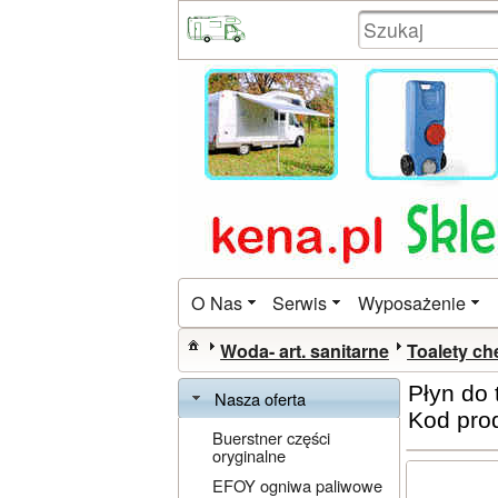
O Nas
Serwis
Wyposażenie
Woda- art. sanitarne
Toalety c
Płyn do 
Nasza oferta
Kod pro
Buerstner części
oryginalne
EFOY ogniwa paliwowe