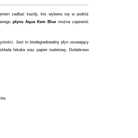
owinien zadbać każdy, kto wybiera się w podróż
owanego
płynu Aqua Kem Blue
można zapewnić
ystości. Jest to biodegradowalny płyn usuwający
kłada fekalia oraz papier toaletowy. Dodatkowo
iów,