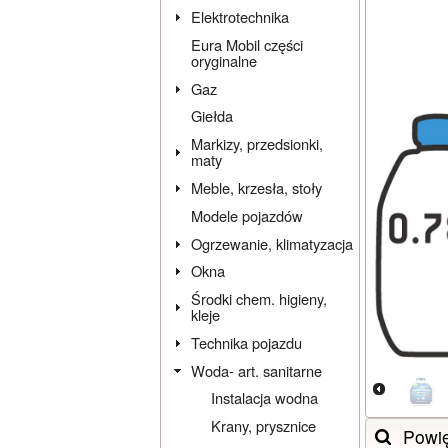
Elektrotechnika
Eura Mobil części
oryginalne
Gaz
Giełda
Markizy, przedsionki,
maty
Meble, krzesła, stoły
Modele pojazdów
Ogrzewanie, klimatyzacja
Okna
Środki chem. higieny,
kleje
Technika pojazdu
Woda- art. sanitarne
Instalacja wodna
Krany, prysznice
Powi