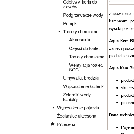
Odpływy, korki do
zlewów
Zapewnienie i
Podgrzewacze wody
kamperem, pr
Pompki
wysoki poziom
Toalety chemiczne
Akcesoria
Aqua Kem Bl
Części do toalet
zanieczyszcze
Toalety chemiczne
produkt ten z
Wentylacja toalet,
Aqua Kem Blu
SOG
Umywalki, brodziki
produkt
Wyposażenie łazienki
skutec
Zbiorniki wody,
produkt
kanistry
prepara
Wyposażenie pojazdu
Żeglarskie akcesoria
Dane technic
Przecena
Pojemn