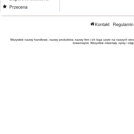
Przecena
Kontakt
Regulamin
Wszystkie nazwy handlowe, nazwy produktów, nazwy firm i ich loga użyte na naszych stro
towarowymi. Wszystkie materiały, opisy i zd