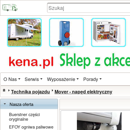
O Nas
Serwis
Wyposażenie
Porady
Technika pojazdu
Mover - napęd elektryczny
Nasza oferta
Buerstner części
oryginalne
EFOY ogniwa paliwowe