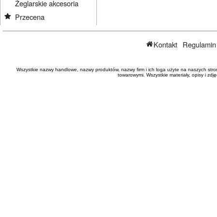
Żeglarskie akcesoria
Przecena
Kontakt
Regulamin
Wszystkie nazwy handlowe, nazwy produktów, nazwy firm i ich loga użyte na naszych stro
towarowymi. Wszystkie materiały, opisy i zd