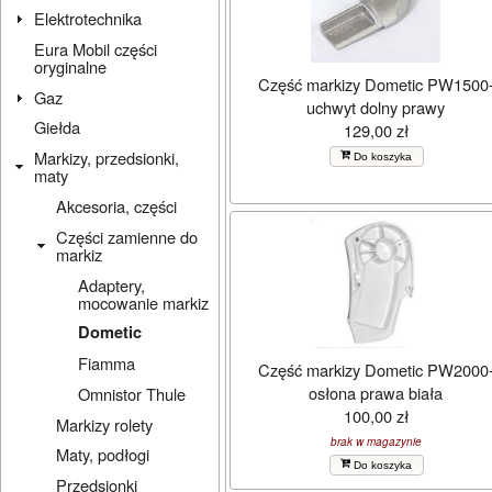
Elektrotechnika
Eura Mobil części
oryginalne
Część markizy Dometic PW1500
Gaz
uchwyt dolny prawy
Giełda
129,00 zł
Markizy, przedsionki,
Do koszyka
maty
Akcesoria, części
Części zamienne do
markiz
Adaptery,
mocowanie markiz
Dometic
Fiamma
Część markizy Dometic PW2000
osłona prawa biała
Omnistor Thule
100,00 zł
Markizy rolety
brak w magazynie
Maty, podłogi
Do koszyka
Przedsionki