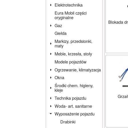
Elektrotechnika
Eura Mobil części
oryginalne
Blokada dr
Gaz
Giełda
Markizy, przedsionki,
maty
Meble, krzesła, stoły
Modele pojazdów
Ogrzewanie, klimatyzacja
Okna
Środki chem. higieny,
kleje
Grza
Technika pojazdu
Woda- art. sanitarne
Wyposażenie pojazdu
Drabinki