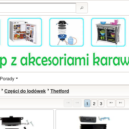
Porady
Części do lodówek
Thetford
1
2
3