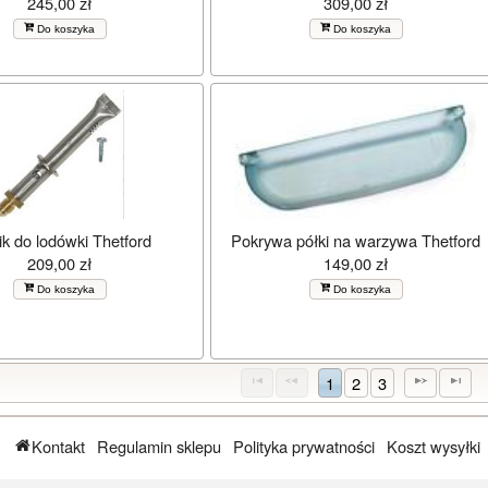
245,00 zł
309,00 zł
Do koszyka
Do koszyka
ik do lodówki Thetford
Pokrywa półki na warzywa Thetford
209,00 zł
149,00 zł
Do koszyka
Do koszyka
1
2
3
Kontakt
Regulamin sklepu
Polityka prywatności
Koszt wysyłki