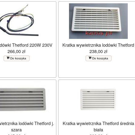
odówki Thetford 220W 230V
Kratka wywietrznika lodówki Thetford
266,00 zł
238,00 zł
Do koszyka
Do koszyka
etrznika lodówki Thetford j.
Kratka wywietrznika Thetford średnia
szara
biała