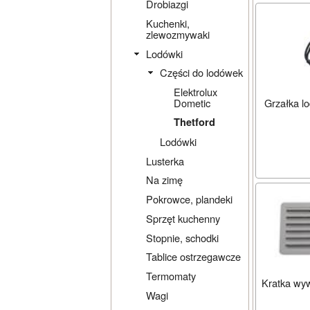
Drobiazgi
Kuchenki,
zlewozmywaki
Lodówki
Części do lodówek
Elektrolux
Grzałka l
Dometic
Thetford
Lodówki
Lusterka
Na zimę
Pokrowce, plandeki
Sprzęt kuchenny
Stopnie, schodki
Tablice ostrzegawcze
Termomaty
Kratka wywi
Wagi