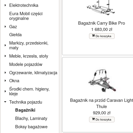
Elektrotechnika
Eura Mobil części
oryginalne
Bagażnik Carry Bike Pro
Gaz
1 683,00 zł
Giełda
Do koszyka
Markizy, przedsionki,
maty
Meble, krzesła, stoły
Modele pojazdów
Ogrzewanie, klimatyzacja
Okna
Środki chem. higieny,
kleje
Bagażnik na przód Caravan Ligh
Technika pojazdu
Thule
Bagażniki
929,00 zł
Blachy, Laminaty
Do koszyka
Boksy bagażowe