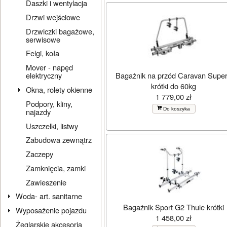
Daszki i wentylacja
Drzwi wejściowe
Drzwiczki bagażowe,
serwisowe
Felgi, koła
Mover - napęd
Bagażnik na przód Caravan Supe
elektryczny
krótki do 60kg
Okna, rolety okienne
1 779,00 zł
Podpory, kliny,
Do koszyka
najazdy
Uszczelki, listwy
Zabudowa zewnątrz
Zaczepy
Zamknięcia, zamki
Zawieszenie
Woda- art. sanitarne
Bagażnik Sport G2 Thule krótki
Wyposażenie pojazdu
1 458,00 zł
Żeglarskie akcesoria