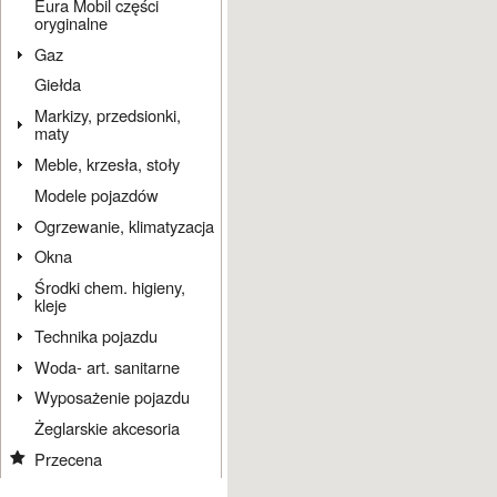
Eura Mobil części
oryginalne
Gaz
Giełda
Markizy, przedsionki,
maty
Meble, krzesła, stoły
Modele pojazdów
Ogrzewanie, klimatyzacja
Okna
Środki chem. higieny,
kleje
Technika pojazdu
Woda- art. sanitarne
Wyposażenie pojazdu
Żeglarskie akcesoria
Przecena