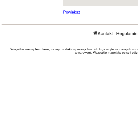
Powiększ
Kontakt
Regulamin
Wszystkie nazwy handlowe, nazwy produktów, nazwy firm i ich loga użyte na naszych stro
towarowymi. Wszystkie materiały, opisy i zd