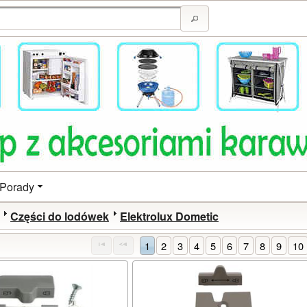
Porady
Części do lodówek
Elektrolux Dometic
1
2
3
4
5
6
7
8
9
10