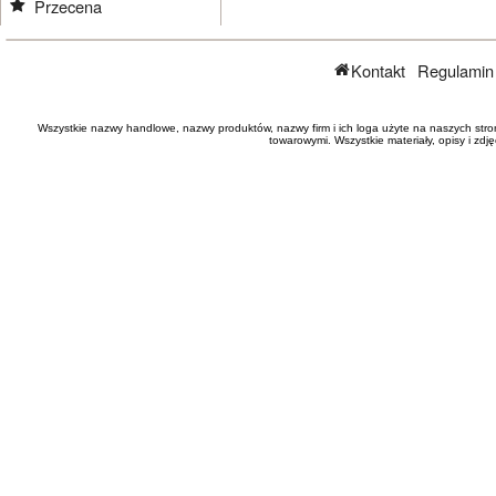
Przecena
Kontakt
Regulamin
Wszystkie nazwy handlowe, nazwy produktów, nazwy firm i ich loga użyte na naszych stro
towarowymi. Wszystkie materiały, opisy i zd