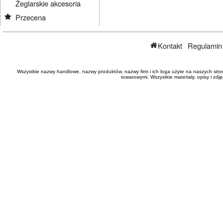
Żeglarskie akcesoria
Przecena
Kontakt
Regulamin
Wszystkie nazwy handlowe, nazwy produktów, nazwy firm i ich loga użyte na naszych stro
towarowymi. Wszystkie materiały, opisy i zd