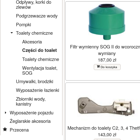
Odpływy, korki do
zlewów
Podgrzewacze wody
Pompki
Toalety chemiczne
Akcesoria
Filtr wymienny SOG II do wcoroczn
Części do toalet
wymiany
Toalety chemiczne
187,00 zł
Wentylacja toalet,
Do koszyka
SOG
Umywalki, brodziki
Wyposażenie łazienki
Zbiorniki wody,
kanistry
Wyposażenie pojazdu
Żeglarskie akcesoria
Mechanizm do toalety C2, 3, 4 Thet
Przecena
143,00 zł