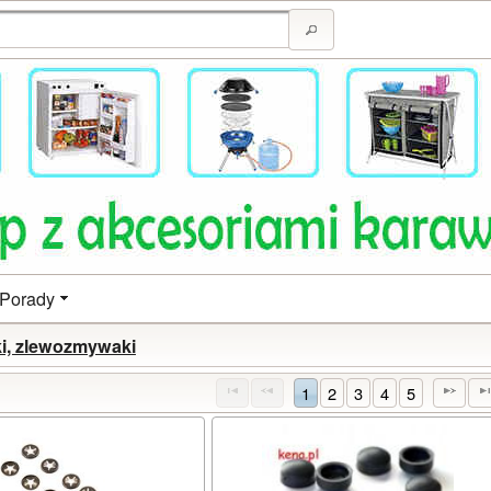
Porady
i, zlewozmywaki
1
2
3
4
5