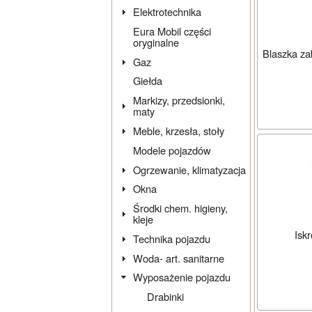
Elektrotechnika
Eura Mobil części
oryginalne
Blaszka za
Gaz
Giełda
Markizy, przedsionki,
maty
Meble, krzesła, stoły
Modele pojazdów
Ogrzewanie, klimatyzacja
Okna
Środki chem. higieny,
kleje
Isk
Technika pojazdu
Woda- art. sanitarne
Wyposażenie pojazdu
Drabinki