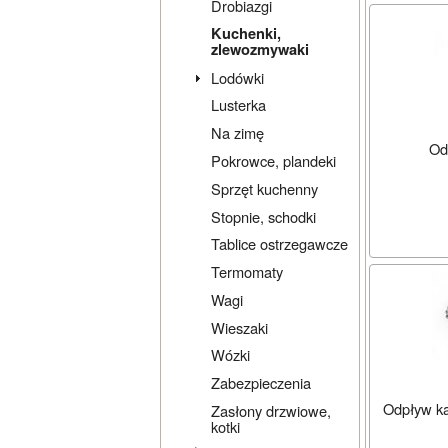
Drobiazgi
Kuchenki,
zlewozmywaki
Lodówki
Lusterka
Na zimę
Od
Pokrowce, plandeki
Sprzęt kuchenny
Stopnie, schodki
Tablice ostrzegawcze
Termomaty
Wagi
Wieszaki
Wózki
Zabezpieczenia
Odpływ ką
Zasłony drzwiowe,
kotki