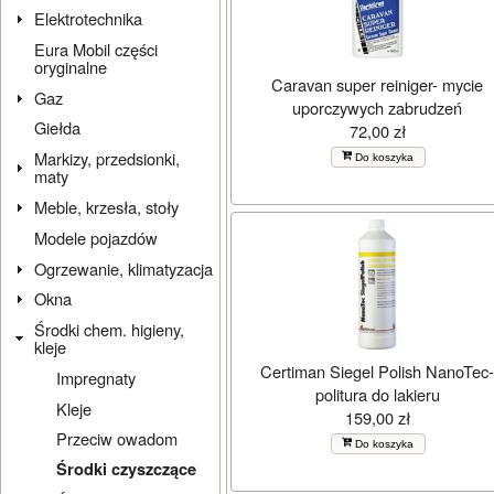
Elektrotechnika
Eura Mobil części
oryginalne
Caravan super reiniger- mycie
Gaz
uporczywych zabrudzeń
Giełda
72,00 zł
Markizy, przedsionki,
Do koszyka
maty
Meble, krzesła, stoły
Modele pojazdów
Ogrzewanie, klimatyzacja
Okna
Środki chem. higieny,
kleje
Certiman Siegel Polish NanoTec
Impregnaty
politura do lakieru
Kleje
159,00 zł
Przeciw owadom
Do koszyka
Środki czyszczące