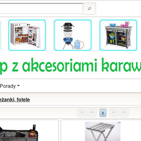
Porady
eżanki, fotele
1