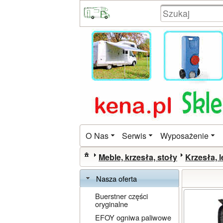
O Nas
Serwis
Wyposażenie
Meble, krzesła, stoły
Krzesła, l
Nasza oferta
Buerstner części
oryginalne
EFOY ogniwa paliwowe