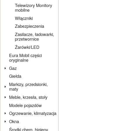
Telewizory Monitory
mobilne
Włączniki
Zabezpieczenia
Zasilacze, ładowarki,
przetwornice
Żarówki/LED
Eura Mobil części
oryginalne
Gaz
Giełda
Markizy, przedsionki,
maty
Meble, krzesła, stoły
Modele pojazdów
Ogrzewanie, klimatyzacja
Okna
Środki chem. higieny,