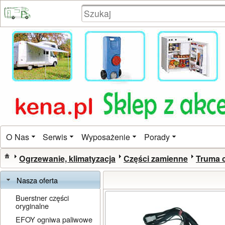
O Nas
Serwis
Wyposażenie
Porady
Ogrzewanie, klimatyzacja
Części zamienne
Truma 
Nasza oferta
Buerstner części
oryginalne
EFOY ogniwa paliwowe