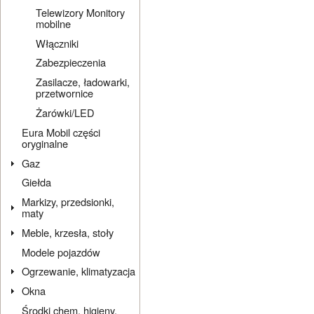
Telewizory Monitory
mobilne
Włączniki
Zabezpieczenia
Zasilacze, ładowarki,
przetwornice
Żarówki/LED
Eura Mobil części
oryginalne
Gaz
Giełda
Markizy, przedsionki,
maty
Meble, krzesła, stoły
Modele pojazdów
Ogrzewanie, klimatyzacja
Okna
Środki chem. higieny,