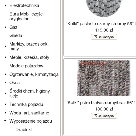
Elektrotechnika
Eura Mobil części
oryginalne
'Kotki" pasiaste czarny-srebrny 56*
Gaz
119,00 zł
Giełda
Do koszyka
Markizy, przedsionki,
maty
Meble, krzesła, stoły
Modele pojazdów
Ogrzewanie, klimatyzacja
Okna
Środki chem. higieny,
kleje
'Kotki" pstre biały/srebrny/brąz 56*
Technika pojazdu
136,00 zł
Woda- art. sanitarne
Do koszyka
Wyposażenie pojazdu
Drabinki