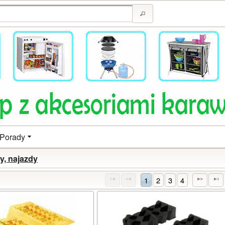
Porady
y, najazdy
1
2
3
4