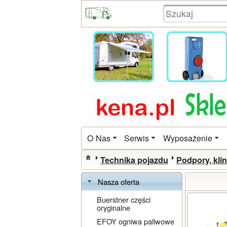
O Nas
Serwis
Wyposażenie
Technika pojazdu
Podpory, klin
Nasza oferta
Buerstner części
oryginalne
EFOY ogniwa paliwowe