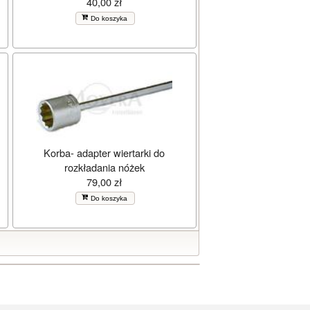
40,00 zł
Do koszyka
Korba- adapter wiertarki do
rozkładania nóżek
79,00 zł
Do koszyka