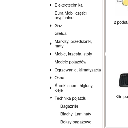
Elektrotechnika
Eura Mobil części
oryginalne
2 podst
Gaz
Giełda
Markizy, przedsionki,
maty
Meble, krzesła, stoły
Modele pojazdów
Ogrzewanie, klimatyzacja
Okna
Środki chem. higieny,
kleje
Klin p
Technika pojazdu
Bagażniki
Blachy, Laminaty
Boksy bagażowe