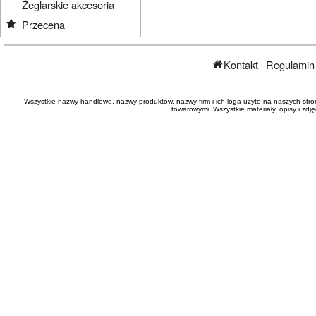
Żeglarskie akcesoria
Przecena
Kontakt
Regulamin
Wszystkie nazwy handlowe, nazwy produktów, nazwy firm i ich loga użyte na naszych stro
towarowymi. Wszystkie materiały, opisy i zd