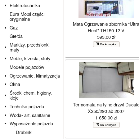
Elektrotechnika
Eura Mobil części
oryginalne
Mata Ogrzewanie zbiornika "Ultr
Gaz
Heat" TH150 12 V
Giełda
593,00 zł
Markizy, przedsionki,
Do koszyka
maty
Meble, krzesła, stoły
Modele pojazdów
Ogrzewanie, klimatyzacja
Okna
Środki chem. higieny,
kleje
Termomata na tylne drzwi Ducat
Technika pojazdu
X250/290 ab 2007
Woda- art. sanitarne
1 650,00 zł
Wyposażenie pojazdu
Do koszyka
Drabinki