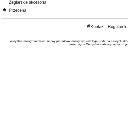
Żeglarskie akcesoria
Przecena
Kontakt
Regulamin
Wszystkie nazwy handlowe, nazwy produktów, nazwy firm i ich loga użyte na naszych stro
towarowymi. Wszystkie materiały, opisy i zd