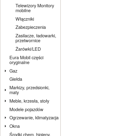
Telewizory Monitory
mobilne
Włączniki
Zabezpieczenia
Zasilacze, ładowarki,
przetwornice
Żarówki/LED
Eura Mobil części
oryginalne
Gaz
Giełda
Markizy, przedsionki,
maty
Meble, krzesła, stoły
Modele pojazdów
Ogrzewanie, klimatyzacja
Okna
Środki chem. higieny,