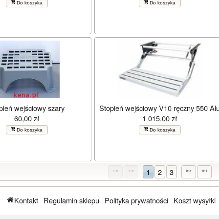
Do koszyka
Do koszyka
pień wejściowy szary
Stopień wejściowy V10 ręczny 550 Al
60,00 zł
1 015,00 zł
Do koszyka
Do koszyka
1
2
3
Kontakt
Regulamin sklepu
Polityka prywatności
Koszt wysyłki