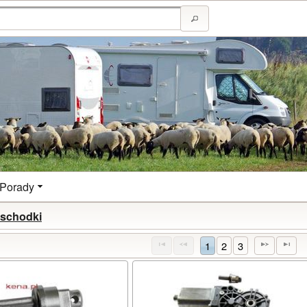
Porady
 schodki
1
2
3