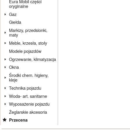
Eura Mobil części
oryginalne
Gaz
Giełda
Markizy, przedsionki,
maty
Meble, krzesła, stoły
Modele pojazdów
Ogrzewanie, klimatyzacja
Okna
Środki chem. higieny,
kleje
Technika pojazdu
Woda- art. sanitarne
Wyposażenie pojazdu
Żeglarskie akcesoria
Przecena