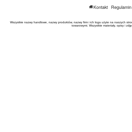
Kontakt
Regulamin
Wszystkie nazwy handlowe, nazwy produktów, nazwy firm i ich loga użyte na naszych stro
towarowymi. Wszystkie materiały, opisy i zd