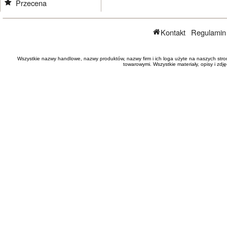
Przecena
Kontakt
Regulamin
Wszystkie nazwy handlowe, nazwy produktów, nazwy firm i ich loga użyte na naszych stro
towarowymi. Wszystkie materiały, opisy i zd