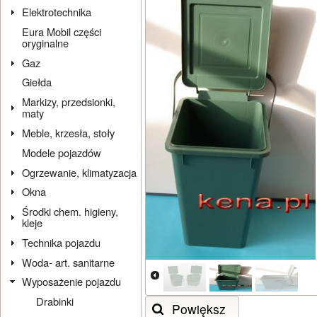
Elektrotechnika
Eura Mobil części
oryginalne
Gaz
Giełda
Markizy, przedsionki,
maty
Meble, krzesła, stoły
Modele pojazdów
Ogrzewanie, klimatyzacja
Okna
Środki chem. higieny,
kleje
Technika pojazdu
Woda- art. sanitarne
Wyposażenie pojazdu
Drabinki
Powiększ