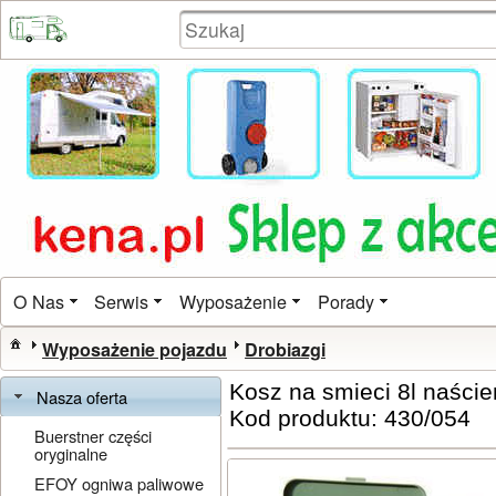
O Nas
Serwis
Wyposażenie
Porady
Wyposażenie pojazdu
Drobiazgi
Kosz na smieci 8l naści
Nasza oferta
Kod produktu: 430/054
Buerstner części
oryginalne
EFOY ogniwa paliwowe