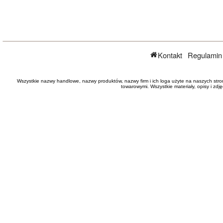
Kontakt
Regulamin
Wszystkie nazwy handlowe, nazwy produktów, nazwy firm i ich loga użyte na naszych stro
towarowymi. Wszystkie materiały, opisy i zd