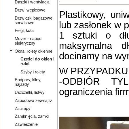
Daszki i wentylacja
Drzwi wejściowe
Plastikowy, uni
Drzwiczki bagażowe,
serwisowe
lub zasłonek w 
Felgi, koła
1 sztuki o dł
Mover - napęd
elektryczny
maksymalna d
Okna, rolety okienne
docinamy na wym
Części do okien i
rolet
W PRZYPADKU 
Szyby i rolety
-ODBIÓR TY
Podpory, kliny,
najazdy
ograniczenia firm
Uszczelki, listwy
Zabudowa zewnątrz
Zaczepy
Zamknięcia, zamki
Zawieszenie