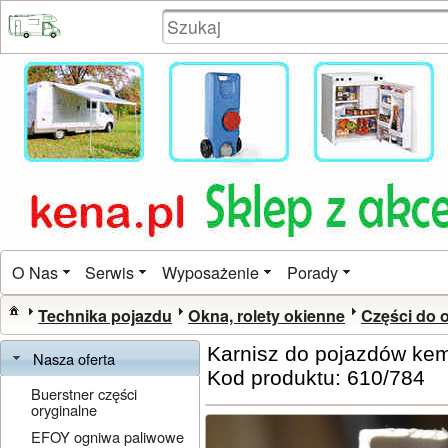
O Nas
Serwis
Wyposażenie
Porady
Technika pojazdu
Okna, rolety okienne
Części do o
Karnisz do pojazdów ke
Nasza oferta
Kod produktu: 610/784
Buerstner części
oryginalne
EFOY ogniwa paliwowe