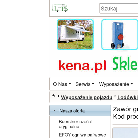
O Nas
Serwis
Wyposażenie
Wyposażenie pojazdu
Lodówki
Zawór g
Nasza oferta
Kod pro
Buerstner części
oryginalne
EFOY ogniwa paliwowe