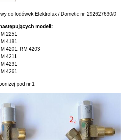
wy do lodówek Elektrolux / Dometic nr. 292627630/0
następujących modeli:
RM 2251
RM 4181
RM 4201, RM 4203
RM 4211
RM 4231
RM 4261
poniżej pod nr 1