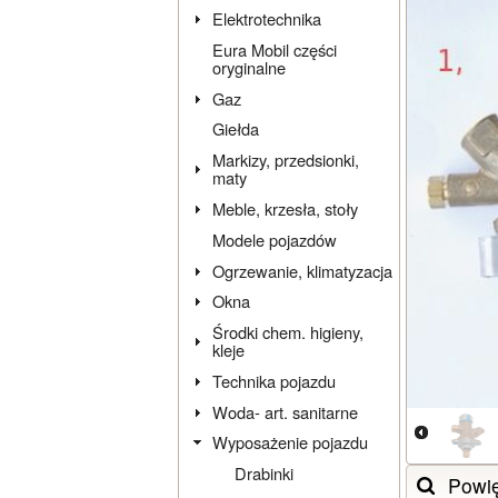
Elektrotechnika
Eura Mobil części
oryginalne
Gaz
Giełda
Markizy, przedsionki,
maty
Meble, krzesła, stoły
Modele pojazdów
Ogrzewanie, klimatyzacja
Okna
Środki chem. higieny,
kleje
Technika pojazdu
Woda- art. sanitarne
Wyposażenie pojazdu
Drabinki
Powi