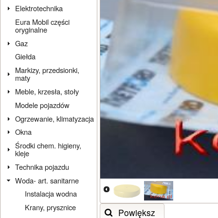
Elektrotechnika
Eura Mobil części
oryginalne
Gaz
Giełda
Markizy, przedsionki,
maty
Meble, krzesła, stoły
Modele pojazdów
Ogrzewanie, klimatyzacja
Okna
Środki chem. higieny,
kleje
Technika pojazdu
Woda- art. sanitarne
Instalacja wodna
Krany, prysznice
Powiększ