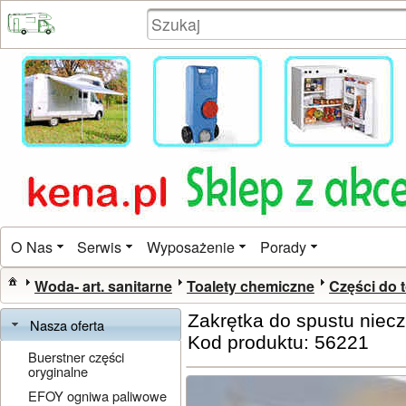
O Nas
Serwis
Wyposażenie
Porady
Woda- art. sanitarne
Toalety chemiczne
Części do t
Zakrętka do spustu niecz
Nasza oferta
Kod produktu: 56221
Buerstner części
oryginalne
EFOY ogniwa paliwowe