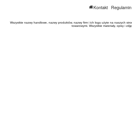
Kontakt
Regulamin
Wszystkie nazwy handlowe, nazwy produktów, nazwy firm i ich loga użyte na naszych stro
towarowymi. Wszystkie materiały, opisy i zd