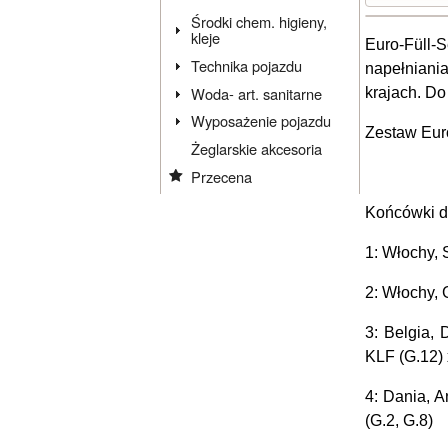
Środki chem. higieny,
kleje
Euro-Füll-S
Technika pojazdu
napełniania
Woda- art. sanitarne
krajach. Do 
Wyposażenie pojazdu
Zestaw Euro
Żeglarskie akcesoria
Przecena
Końcówki d
1: Włochy, 
2: Włochy, 
3: Belgia, 
KLF (G.12) 
4: Dania, A
(G.2, G.8)