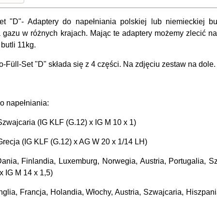
et "D"
-
Adaptery do napełniania polskiej lub niemieckiej b
 gazu w różnych krajach. Mając te adaptery możemy zlecić na
butli 11kg.
-Füll-Set "D" składa się z 4 części. Na zdjęciu zestaw na dole.
o napełniania:
Szwajcaria (IG KLF (G.12) x IG M 10 x 1)
Grecja (
IG KLF (G.12) x AG W 20 x 1/14 LH)
Dania, Finlandia, Luxemburg, Norwegia, Austria, Portugalia, S
x IG M 14 x 1,5)
nglia, Francja, Holandia, Włochy, Austria, Szwajcaria, Hiszpani