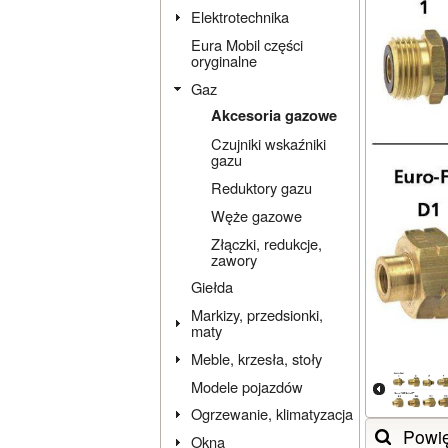
Elektrotechnika
Eura Mobil części
oryginalne
Gaz
Akcesoria gazowe
Czujniki wskaźniki
gazu
Reduktory gazu
Węże gazowe
Złączki, redukcje,
zawory
Giełda
Markizy, przedsionki,
maty
Meble, krzesła, stoły
Modele pojazdów
Ogrzewanie, klimatyzacja
Powi
Okna