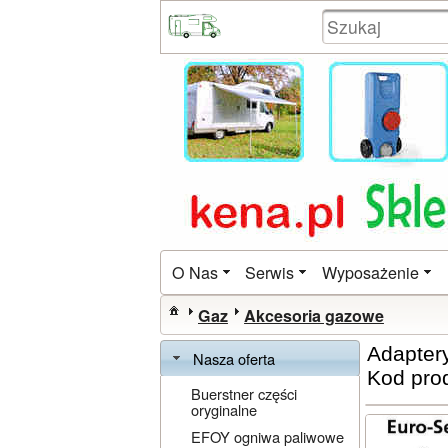
O Nas
Serwis
Wyposażenie
Gaz
Akcesoria gazowe
Adaptery
Nasza oferta
Kod pro
Buerstner części
oryginalne
EFOY ogniwa paliwowe